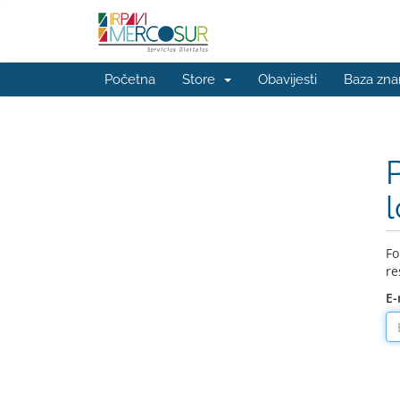
Početna
Store
Obavijesti
Baza zna
Fo
re
E-