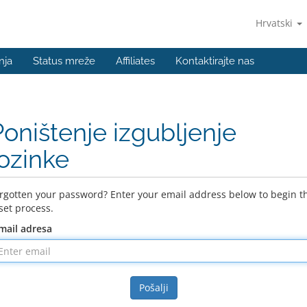
Hrvatski
nja
Status mreže
Affiliates
Kontaktirajte nas
Poništenje izgubljenje
lozinke
rgotten your password? Enter your email address below to begin t
set process.
mail adresa
Pošalji