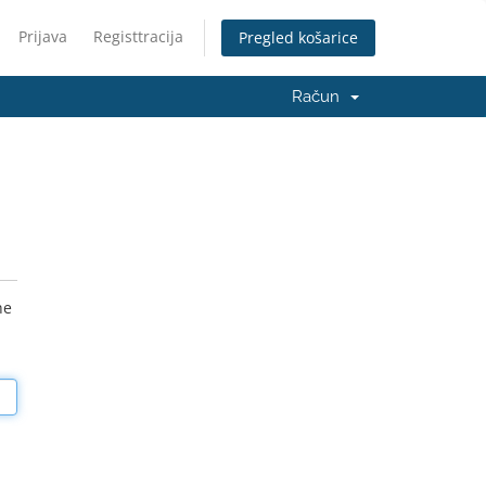
Prijava
Registtracija
Pregled košarice
Račun
he