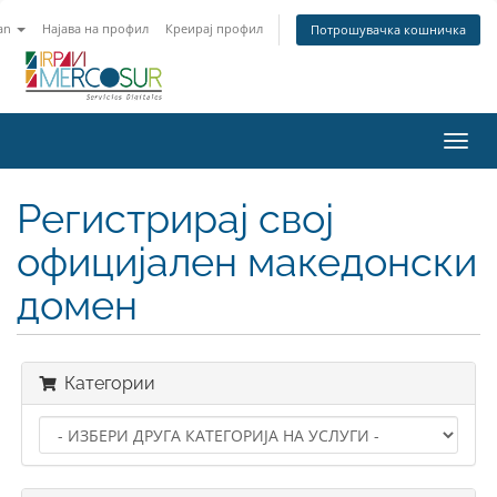
an
Најава на профил
Креирај профил
Потрошувачка кошничка
Toggl
navig
Регистрирај свој
официјален македонски
домен
Категории