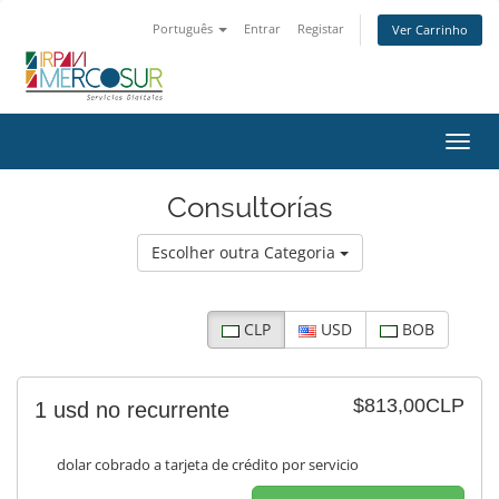
Português
Entrar
Registar
Ver Carrinho
Alter
nave
Consultorías
Escolher outra Categoria
CLP
USD
BOB
$813,00CLP
1 usd no recurrente
dolar cobrado a tarjeta de crédito por servicio