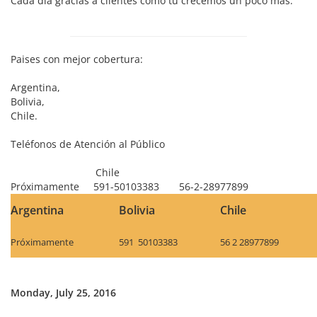
Cada día gracias a clientes como tu crecemos un poco más.
Paises con mejor cobertura:
Argentina,
Bolivia,
Chile.
Teléfonos de Atención al Público
Chile
Próximamente 591-50103383 56-2-28977899
Argentina
Bolivia
Chile
Próximamente
591 50103383
56 2 28977899
Monday, July 25, 2016