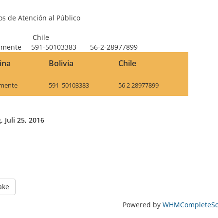
os de Atención al Público
hile
amente 591-50103383 56-2-28977899
ina
Bolivia
Chile
mente
591 50103383
56 2 28977899
 Juli 25, 2016
ake
Powered by
WHMCompleteSol