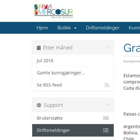
Hjem
Butikk
Driftsmeldinger
Kunn
Gra
Etter måned
Jul 2016
Kundeomr
Gamle kunngjøringer...
Estamos
comprom
Se RSS-feed
Cada dí
Support
Paises 
Brukerstøtte
Argenti
Driftsmeldinger
Bolivia,
Chile.