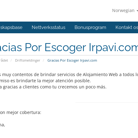
Norwegian
skapsbase
Nettverksstatus
Bonusprogram
Kontakt o
cias Por Escoger Irpavi.co
ådet
Driftsmeldinger
Gracias Por Escoger Irpavi.com
 muy contentos de brindar servicios de Alojamiento Web a todos l
iso es brindarte la mejor atención posible.
a gracias a clientes como tu crecemos un poco más.
con mejor cobertura:
na,