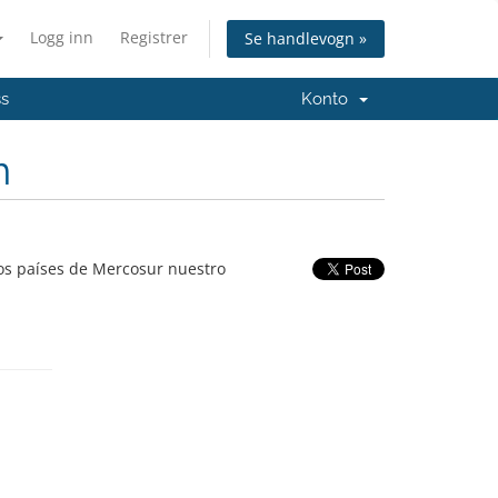
Logg inn
Registrer
Se handlevogn »
ss
Konto
m
os países de Mercosur nuestro