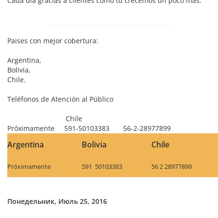
Cada día gracias a clientes como tu crecemos un poco más.
Paises con mejor cobertura:
Argentina,
Bolivia,
Chile.
Teléfonos de Atención al Público
Chile
Próximamente 591-50103383 56-2-28977899
Argentina
Bolivia
Chile
Próximamente
591 50103383
56 2 28977899
Понедельник, Июль 25, 2016